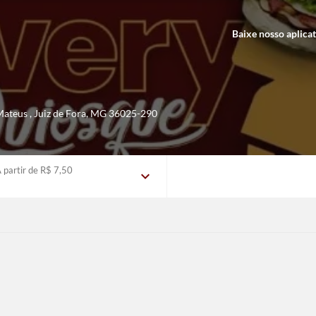
Baixe nosso aplica
 Mateus
,
Juiz de Fora
,
MG
36025-290
 partir de R$ 7,50
expand_more