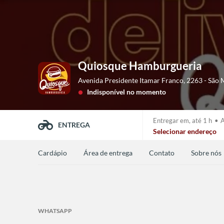
Quiosque Hamburgueria
Avenida Presidente Itamar Franco, 2263 - São
Indisponível no momento
lens
Entregar em,
até 1 h
•
A
ENTREGA
Selecionar endereço
Cardápio
Área de entrega
Contato
Sobre nós
WHATSAPP